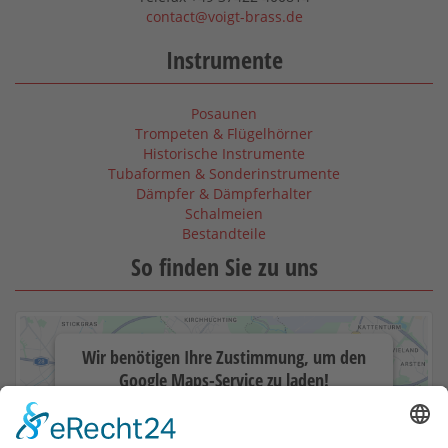
contact@voigt-brass.de
Instrumente
Posaunen
Trompeten & Flügelhörner
Historische Instrumente
Tubaformen & Sonderinstrumente
Dämpfer & Dämpferhalter
Schalmeien
Bestandteile
So finden Sie zu uns
Wir benötigen Ihre Zustimmung, um den
Google Maps-Service zu laden!
Wir verwenden einen Service eines