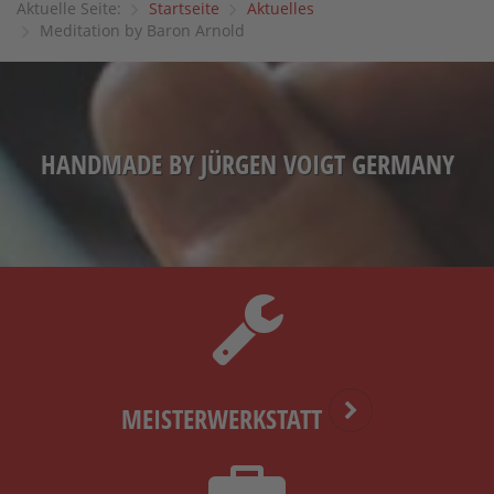
Aktuelle Seite:
Startseite
Aktuelles
Management Platform
&
eRecht24
Meditation by Baron Arnold
HANDMADE BY JÜRGEN VOIGT GERMANY
MEISTERWERKSTATT