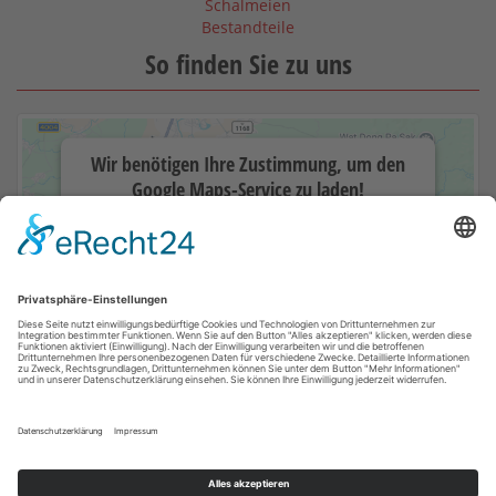
Schalmeien
Bestandteile
So finden Sie zu uns
Wir benötigen Ihre Zustimmung, um den
Google Maps-Service zu laden!
Wir verwenden einen Service eines
Drittanbieters, um Karteninhalte
einzubetten. Dieser Service kann Daten zu
Ihren Aktivitäten sammeln. Bitte lesen Sie
die Details durch und stimmen Sie der
Nutzung des Service zu, um diese Karte
anzuzeigen.
Mehr Informationen